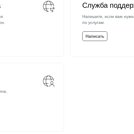
а
Служба поддер
мя
Напишите, если вам нужн
он.
по услугам.
Написать
ена,