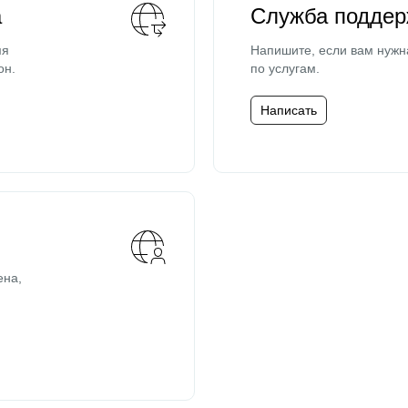
а
Служба поддер
мя
Напишите, если вам нужн
он.
по услугам.
Написать
ена,